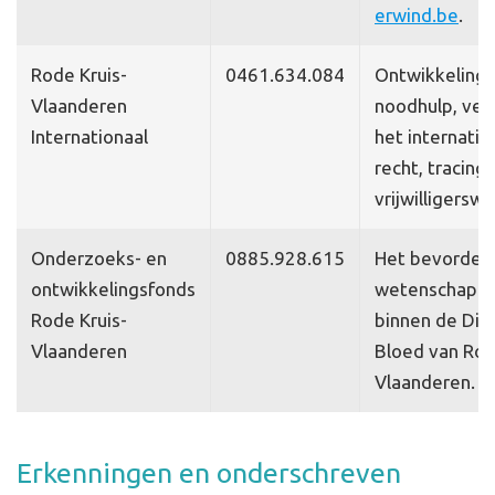
erwind.be
.
Rode Kruis-
0461.634.084
Ontwikkeling
Vlaanderen
noodhulp, ver
Internationaal
het internatio
recht, tracing,
vrijwilligerswe
Onderzoeks- en
0885.928.615
Het bevorder
ontwikkelingsfonds
wetenschappe
Rode Kruis-
binnen de Die
Vlaanderen
Bloed van Rod
Vlaanderen.
Erkenningen en onderschreven