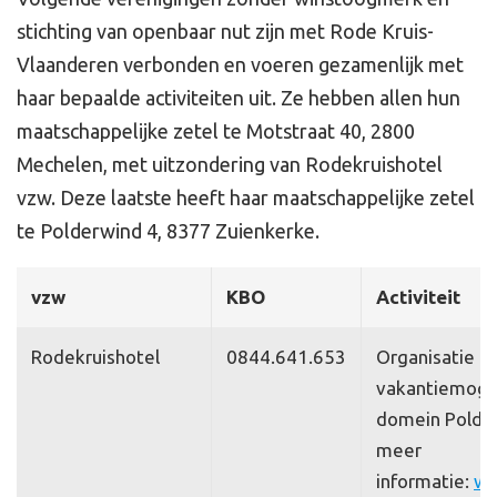
stichting van openbaar nut zijn met Rode Kruis-
Vlaanderen verbonden en voeren gezamenlijk met
haar bepaalde activiteiten uit. Ze hebben allen hun
maatschappelijke zetel te Motstraat 40, 2800
Mechelen, met uitzondering van Rodekruishotel
vzw. Deze laatste heeft haar maatschappelijke zetel
te Polderwind 4, 8377 Zuienkerke.
vzw
KBO
Activiteit
Rodekruishotel
0844.641.653
Organisatie re
vakantiemogel
domein Polder
meer
informatie:
ww