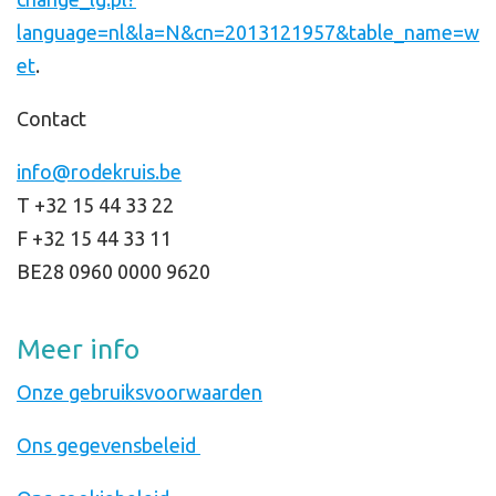
language=nl&la=N&cn=2013121957&table_name=w
et
.
Contact
info@rodekruis.be
T +32 15 44 33 22
F +32 15 44 33 11
BE28 0960 0000 9620
Meer info
Onze gebruiksvoorwaarden
Ons gegevensbeleid