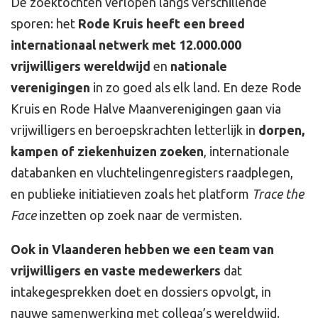
De zoektochten verlopen langs verschillende
sporen: het
Rode Kruis heeft een breed
internationaal netwerk met 12.000.000
vrijwilligers
wereldwijd
en
nationale
verenigingen
in zo goed als elk land. En deze Rode
Kruis en Rode Halve Maanverenigingen gaan via
vrijwilligers en beroepskrachten letterlijk in
dorpen,
kampen of ziekenhuizen zoeken
, internationale
databanken en vluchtelingenregisters raadplegen,
en publieke initiatieven zoals het platform
Trace the
Face
inzetten op zoek naar de vermisten.
Ook in Vlaanderen hebben we een team van
vrijwilligers en vaste medewerkers
dat
intakegesprekken doet en dossiers opvolgt, in
nauwe samenwerking met collega’s wereldwijd.