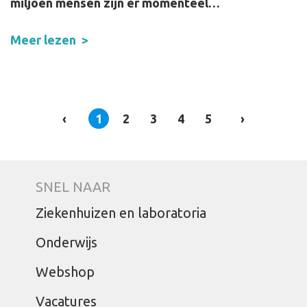
miljoen mensen zijn er momenteel…
Meer lezen
‹
1
2
3
4
5
›
SNEL NAAR
Ziekenhuizen en laboratoria
Onderwijs
Webshop
Vacatures