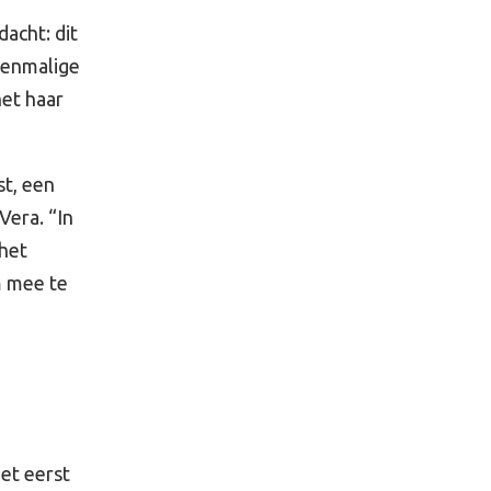
acht: dit
eenmalige
het haar
st, een
Vera. “In
 het
m mee te
et eerst