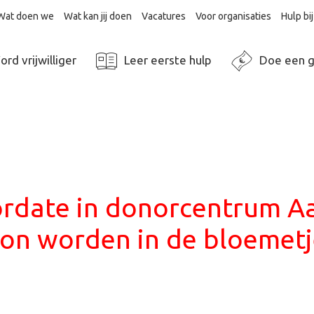
Wat doen we
Wat kan jij doen
Vacatures
Voor organisaties
Hulp b
rd vrijwilliger
Leer eerste hulp
Doe een g
rdate in donorcentrum Aa
on worden in de bloemetj