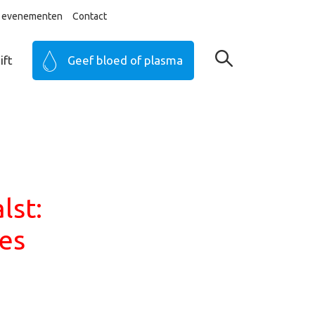
ij evenementen
Contact
ift
Geef bloed of plasma
lst:
es