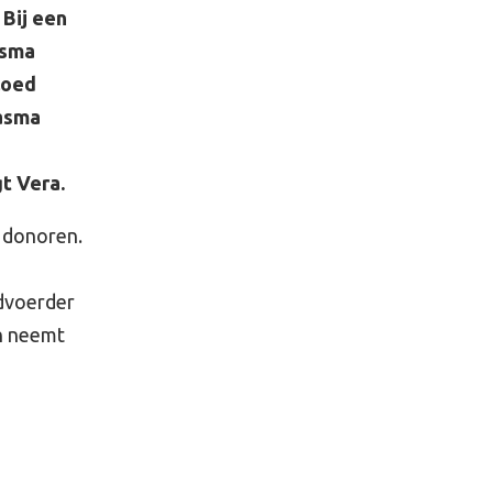
 Bij een
asma
loed
lasma
t Vera.
 donoren.
rdvoerder
n neemt