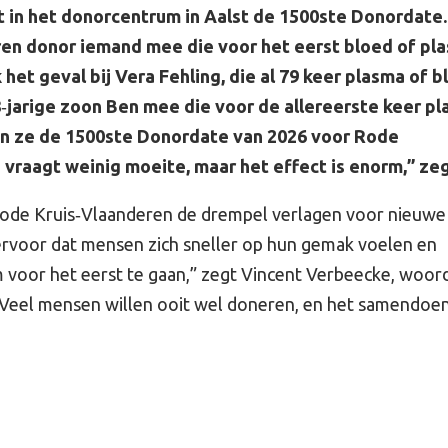
t in het donorcentrum in Aalst de 1500ste Donordate.
n donor iemand mee die voor het eerst bloed of pl
het geval bij Vera Fehling, die al 79 keer plasma of b
8
‑
jarige zoon Ben mee die voor de allereerste keer p
n ze de 1500ste Donordate van 2026 voor Rode
vraagt weinig moeite, maar het effect is enorm,” zeg
Rode Kruis‑Vlaanderen de drempel verlagen voor nieuwe
rvoor dat mensen zich sneller op hun gemak voelen en
m voor het eerst te gaan,” zegt Vincent Verbeecke, woo
“Veel mensen willen ooit wel doneren, en het samendoe