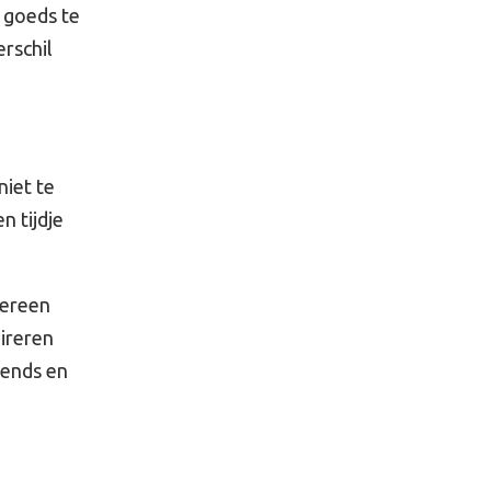
s goeds te
rschil
iet te
n tijdje
dereen
pireren
kends en