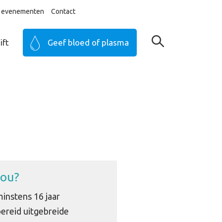
ij evenementen
Contact
ift
Geef bloed of plasma
jou?
minstens 16 jaar
bereid uitgebreide