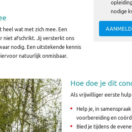
opleidin
nodige kw
ee
AANMELD
t heel wat met zich mee. Een
er niet afschrikt. Jij versterkt ons
waar nodig. Een uitstekende kennis
iervoor natuurlijk onmisbaar.
Hoe doe je dit con
Als vrijwilliger eerste hu
Help je, in samenspraa
voorbereiding en coördi
Bied je tijdens de even