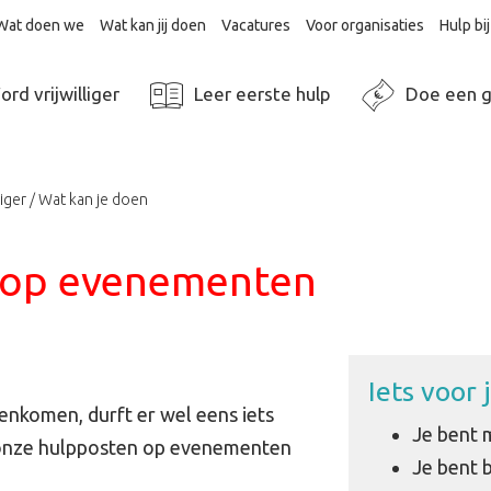
Wat doen we
Wat kan jij doen
Vacatures
Voor organisaties
Hulp b
rd vrijwilliger
Leer eerste hulp
Doe een g
liger
Wat kan je doen
 op evenementen
Iets voor 
nkomen, durft er wel eens iets
Je bent 
e onze hulpposten op evenementen
Je bent 