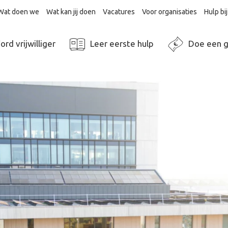
Wat doen we
Wat kan jij doen
Vacatures
Voor organisaties
Hulp b
rd vrijwilliger
Leer eerste hulp
Doe een g