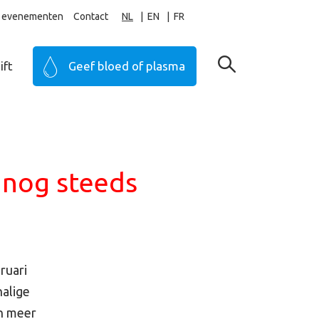
ij evenementen
Contact
NL
EN
FR
ift
Geef bloed of plasma
t nog steeds
ruari
halige
en meer