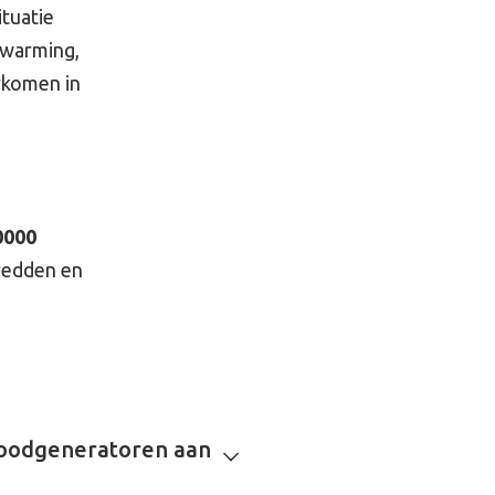
ituatie
rwarming,
orkomen in
0000
 redden en
noodgeneratoren aan