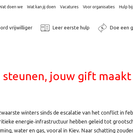
Wat doen we
Wat kan jij doen
Vacatures
Voor organisaties
Hulp b
rd vrijwilliger
Leer eerste hulp
Doe een g
e steunen, jouw gift maak
aarste winters sinds de escalatie van het conflict in feb
itieke energie‑infrastructuur hebben geleid tot grootsc
arming, water en gas, vooral in Kiev. Naar schatting zoud