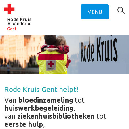
MENU
Gent
Rode Kruis-Gent helpt!
Van
bloedinzameling
tot
huiswerkbegeleiding
,
van
ziekenhuisbibliotheken
tot
eerste hulp
,