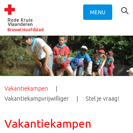
MENU
Brussel Hoofdstad
Vakantiekampen
Vakantiekampvrijwilliger
Stel je vraag!
Vakantiekampen