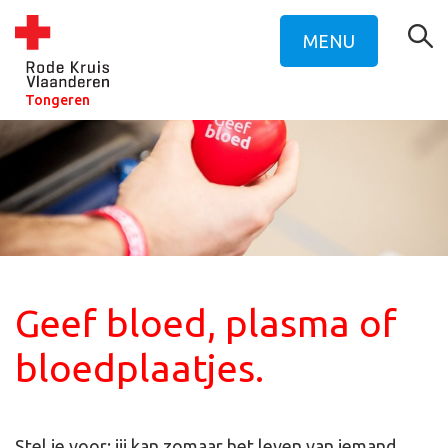
MENU
Tongeren
Geef bloed, plasma of
bloedplaatjes.
Stel je voor: jij kan zomaar het leven van iemand