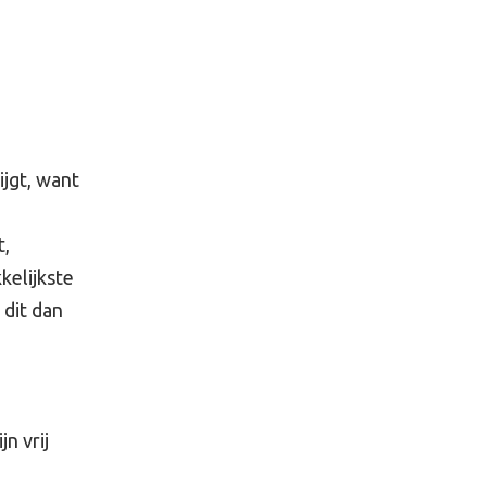
ijgt, want
t,
kelijkste
 dit dan
n vrij