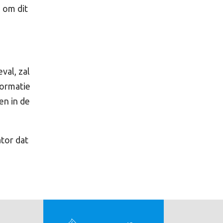
 om dit
val, zal
formatie
en in de
tor dat