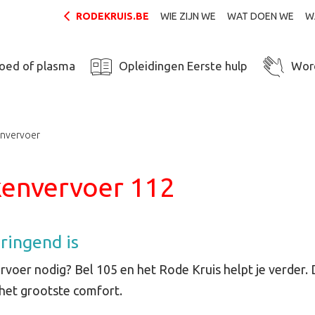
RODEKRUIS.BE
WIE ZIJN WE
WAT DOEN WE
W
loed of plasma
Opleidingen Eerste hulp
Word
envervoer
kenvervoer 112
dringend is
rvoer nodig? Bel 105 en het Rode Kruis helpt je verder.
het grootste comfort.