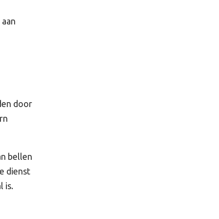
 aan
den door
rn
n bellen
e dienst
 is.