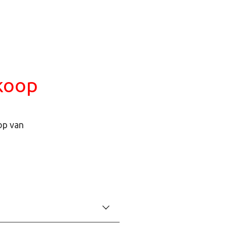
rkoop
op van