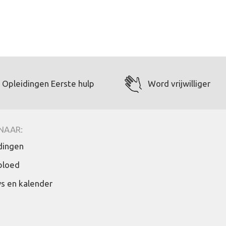
Opleidingen Eerste hulp
Word vrijwilliger
NAAR:
dingen
bloed
s en kalender