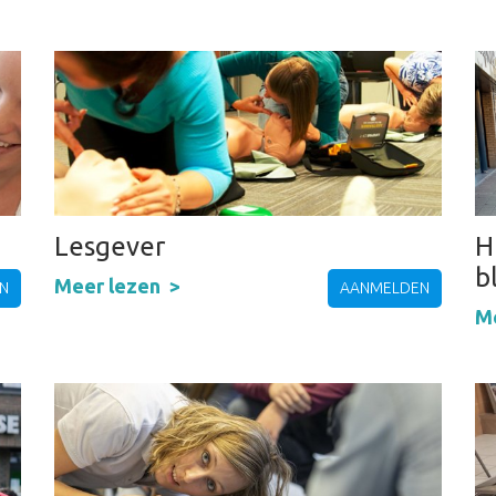
Lesgever
H
b
Meer lezen
N
AANMELDEN
M