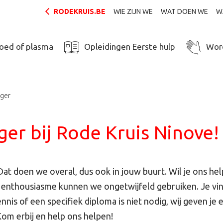
RODEKRUIS.BE
WIE ZIJN WE
WAT DOEN WE
W
loed of plasma
Opleidingen Eerste hulp
Word
iger
iger bij Rode Kruis Ninove!
t doen we overal, dus ook in jouw buurt. Wil je ons hel
n enthousiasme kunnen we ongetwijfeld gebruiken. Je vin
nnis of een specifiek diploma is niet nodig, wij geven je
om erbij en help ons helpen!