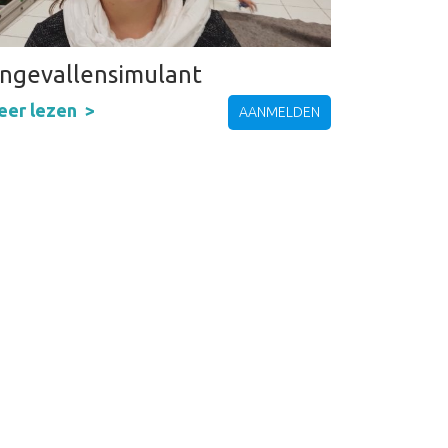
ngevallensimulant
eer lezen
AANMELDEN