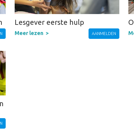
n
Lesgever eerste hulp
O
Meer lezen
M
N
AANMELDEN
in
N