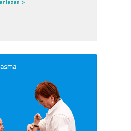
r lezen
lasma