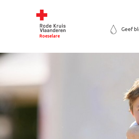
Geef b
Roeselare