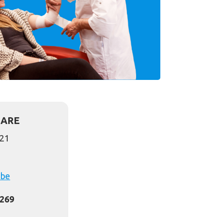
LARE
 21
.be
1269