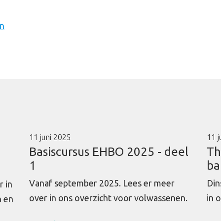
en
11 juni 2025
11 j
Basiscursus EHBO 2025 - deel
Th
1
ba
Vanaf september 2025. Lees er meer
Din
r in
over in ons overzicht voor volwassenen.
in 
n en