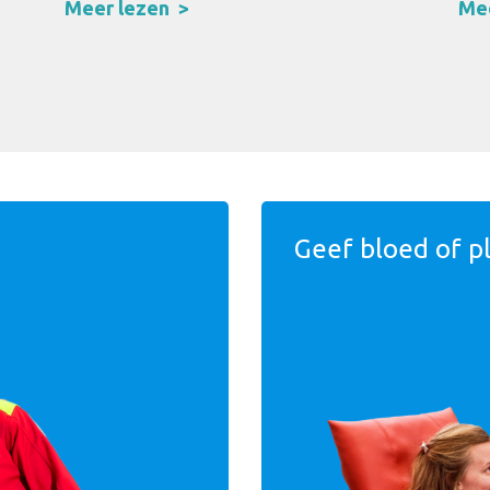
Meer lezen
Mee
Geef bloed of p