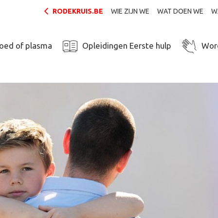
RODEKRUIS.BE
WIE ZIJN WE
WAT DOEN WE
W
loed of plasma
Opleidingen Eerste hulp
Word