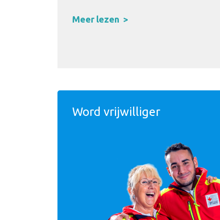
Meer lezen
Word vrijwilliger